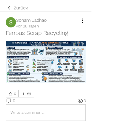
Zurück
Soham Jadhao
vor 28 Tagen
Ferrous Scrap Recycling
0
0
3
Write a comment...