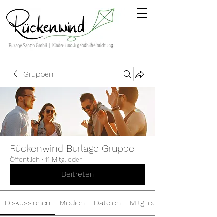
Gruppen
Rückenwind Burlage Gruppe
Öffentlich
·
11 Mitglieder
Beitreten
Diskussionen
Medien
Dateien
Mitglieder