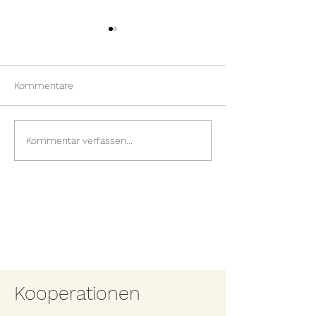
Kommentare
Sommerfest 20
Wir bauen einen
Kommentar verfassen...
Kaninchenstall
Kooperationen