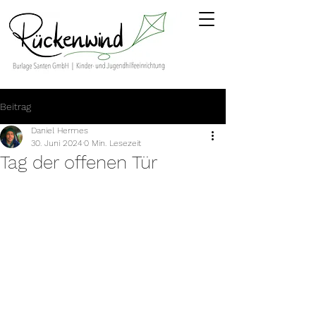
Beitrag
Daniel Hermes
30. Juni 2024
0 Min. Lesezeit
Tag der offenen Tür